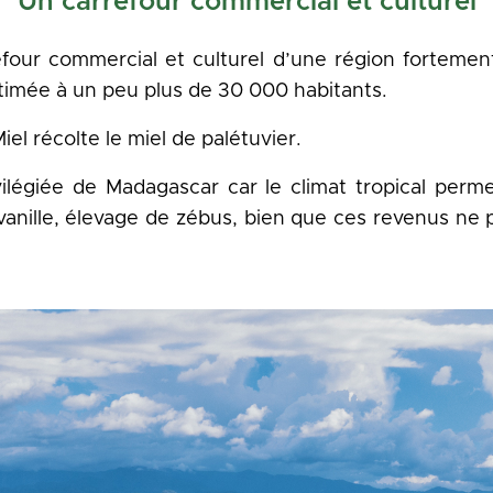
Un carrefour commercial et culturel
refour commercial et culturel d’une région forteme
stimée à un peu plus de 30 000 habitants.
el récolte le miel de palétuvier.
vilégiée de Madagascar car le climat tropical perm
t vanille, élevage de zébus, bien que ces revenus n